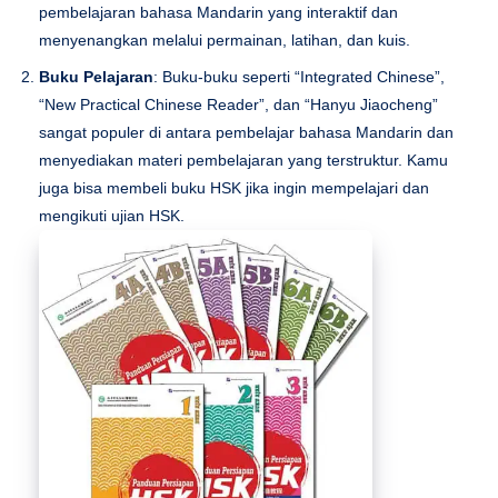
pembelajaran bahasa Mandarin yang interaktif dan
menyenangkan melalui permainan, latihan, dan kuis.
Buku Pelajaran
: Buku-buku seperti “Integrated Chinese”,
“New Practical Chinese Reader”, dan “Hanyu Jiaocheng”
sangat populer di antara pembelajar bahasa Mandarin dan
menyediakan materi pembelajaran yang terstruktur. Kamu
juga bisa membeli buku HSK jika ingin mempelajari dan
mengikuti ujian HSK.