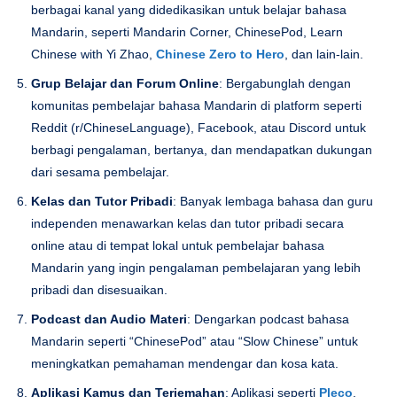
berbagai kanal yang didedikasikan untuk belajar bahasa
Mandarin, seperti Mandarin Corner, ChinesePod, Learn
Chinese with Yi Zhao,
Chinese Zero to Hero
, dan lain-lain.
Grup Belajar dan Forum Online
: Bergabunglah dengan
komunitas pembelajar bahasa Mandarin di platform seperti
Reddit (r/ChineseLanguage), Facebook, atau Discord untuk
berbagi pengalaman, bertanya, dan mendapatkan dukungan
dari sesama pembelajar.
Kelas dan Tutor Pribadi
: Banyak lembaga bahasa dan guru
independen menawarkan kelas dan tutor pribadi secara
online atau di tempat lokal untuk pembelajar bahasa
Mandarin yang ingin pengalaman pembelajaran yang lebih
pribadi dan disesuaikan.
Podcast dan Audio Materi
: Dengarkan podcast bahasa
Mandarin seperti “ChinesePod” atau “Slow Chinese” untuk
meningkatkan pemahaman mendengar dan kosa kata.
Aplikasi Kamus dan Terjemahan
: Aplikasi seperti
Pleco
,