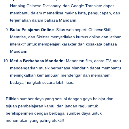
Hanping Chinese Dictionary, dan Google Translate dapat
membantu dalam memeriksa makna kata, pengucapan, dan
terjemahan dalam bahasa Mandarin.
Buku Pelajaran Online
: Situs web seperti ChineseSkill,
Memrise, dan Skritter menyediakan kursus online dan latihan
interaktif untuk mempelajari karakter dan kosakata bahasa
Mandarin.
Media Berbahasa Mandarin
: Menonton film, acara TV, atau
mendengarkan musik berbahasa Mandarin dapat membantu
meningkatkan kemampuan mendengar dan memahami
budaya Tiongkok secara lebih luas.
Pilihlah sumber daya yang sesuai dengan gaya belajar dan
tujuan pembelajaran kamu, dan jangan ragu untuk
bereksperimen dengan berbagai sumber daya untuk
menemukan yang paling efektif!