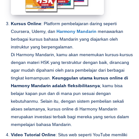
Kursus Online
: Platform pembelajaran daring seperti
Coursera, Udemy, dan
Harmony Mandarin
menawarkan
berbagai kursus bahasa Mandarin yang diajarkan oleh
instruktur yang berpengalaman.
Di
Harmony Mandarin
, kamu akan menemukan kursus-kursus
dengan materi HSK yang terstruktur dengan baik, dirancang
agar mudah dipahami oleh para pembelajar dari berbagai
tingkat kemampuan.
Keunggulan utama kursus online di
Harmony Mandarin adalah fleksibilitasnya
; kamu bisa
belajar kapan pun dan di mana pun sesuai dengan
kebutuhanmu. Selain itu, dengan sistem pembelian sekali
akses selamanya, kursus online di Harmony Mandarin
merupakan investasi terbaik bagi mereka yang serius dalam
mempelajari bahasa Mandarin.
Video Tutorial Online
: Situs web seperti YouTube memiliki