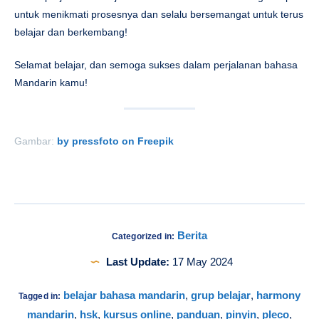
untuk menikmati prosesnya dan selalu bersemangat untuk terus
belajar dan berkembang!
Selamat belajar, dan semoga sukses dalam perjalanan bahasa
Mandarin kamu!
Gambar:
by pressfoto on Freepik
Berita
Categorized in:
Last Update:
17 May 2024
belajar bahasa mandarin
,
grup belajar
,
harmony
Tagged in:
mandarin
,
hsk
,
kursus online
,
panduan
,
pinyin
,
pleco
,