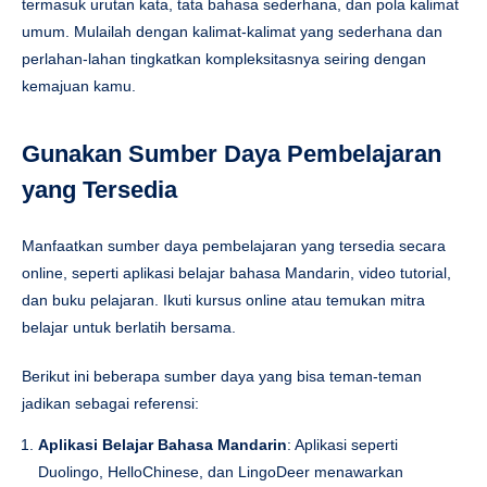
termasuk urutan kata, tata bahasa sederhana, dan pola kalimat
umum. Mulailah dengan kalimat-kalimat yang sederhana dan
perlahan-lahan tingkatkan kompleksitasnya seiring dengan
kemajuan kamu.
Gunakan Sumber Daya Pembelajaran
yang Tersedia
Manfaatkan sumber daya pembelajaran yang tersedia secara
online, seperti aplikasi belajar bahasa Mandarin, video tutorial,
dan buku pelajaran. Ikuti kursus online atau temukan mitra
belajar untuk berlatih bersama.
Berikut ini beberapa sumber daya yang bisa teman-teman
jadikan sebagai referensi:
Aplikasi Belajar Bahasa Mandarin
: Aplikasi seperti
Duolingo, HelloChinese, dan LingoDeer menawarkan