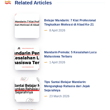
Related Articles
Belajar
Belajar Mandarin: 7 Kiat Profesional
Mandarin:
Tingkatkan Motivasi di Abad Ke-21
7
8 April 2026
Kiat
Profesional
Tingkatkan
Mandarin
Mandarin Pemula: 5 Kesalahan Lucu
Motivasi
Pemula:
Mahasiswa Terbaru
di
5
1 April 2026
Abad
Kesalahan
Ke-
Lucu
21
Mahasiswa
Tips
Tips Santai Belajar Mandarin:
Terbaru
Santai
Mengungkap Rahasia dari Jejak
Sejarahnya
Belajar
23 March 2026
Mandarin:
Mengungkap