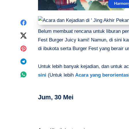
Share
Belum membuat rencana untuk liburan per
on
Share
Fest Burger Juicy kami! Namun, di sini kam
Facebook
on
Share
di ibukota serta Burger Fest yang berair 
Twitter
on
Share
Untuk lebih banyak kejadian, dan untuk 
Pinterest
on
Share
sini
(Untuk lebih
Acara yang berorientasi 
Telegram
on
Jum, 30 Mei
Whatsapp