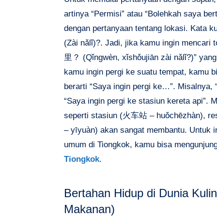
artinya “Permisi” atau “Bolehkah saya ber
dengan pertanyaan tentang lokasi. Kata k
(Zài nǎlǐ)?
. Jadi, jika kamu ingin menc
里？ (Qǐngwèn, xǐshǒujiān zài nǎlǐ?)” yang b
kamu ingin pergi ke suatu tempat, kamu b
berarti “Saya ingin pergi ke…”. Misal
“Saya ingin pergi ke stasiun kereta api”.
seperti stasiun (火车站 – huǒchēzhàn), re
– yīyuàn) akan sangat membantu. Untuk in
umum di Tiongkok, kamu bisa mengunjun
Tiongkok
.
Bertahan Hidup di Dunia Kulin
Makanan)