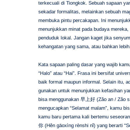
terkecuali di Tiongkok. Sebuah sapaan ya
sekadar formalitas, melainkan sebuah mag
membuka pintu percakapan. Ini menunjuk
menunjukkan minat pada budaya mereka, s
penduduk lokal. Jangan kaget jika senyu
kehangatan yang sama, atau bahkan lebih
Kata sapaan paling dasar yang wajib kam
“Halo” atau “Hai”. Frasa ini bersifat unive
baik formal maupun informal. Selain itu, 
gunakan untuk menunjukkan kefasihan yang
bisa menggunakan
早上好 (Zǎo an / Zǎo s
mengucapkan “Selamat malam”, kamu bi
kamu baru pertama kali bertemu seseora
你 (Hěn gāoxìng rènshi nǐ)
yang berarti “