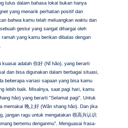
ng tulus dalam bahasa lokal bukan hanya
net yang menarik perhatian positif dan
kan bahwa kamu telah meluangkan waktu dan
ebuah gestur yang sangat dihargai oleh
m ramah yang kamu berikan dibalas dengan
.
u kuasai adalah
你好 (Nǐ hǎo)
, yang berarti
rsal dan bisa digunakan dalam berbagai situasi,
ada beberapa variasi sapaan yang bisa kamu
 lebih baik. Misalnya, saat pagi hari, kamu
hang hǎo)
yang berarti “Selamat pagi”. Untuk
sa memakai
晚上好 (Wǎn shang hǎo)
. Dan jika
ng, jangan ragu untuk mengatakan
很高兴认识
Senang bertemu denganmu”. Menguasai frasa-