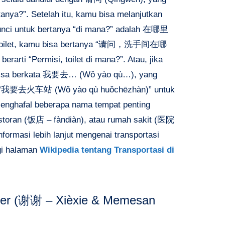
tanya?”. Setelah itu, kamu bisa melanjutkan
unci untuk bertanya “di mana?” adalah
在哪里
ari toilet, kamu bisa bertanya “请问，洗手间在哪
erarti “Permisi, toilet di mana?”. Atau, jika
isa berkata
我要去… (Wǒ yào qù…)
, yang
nya, “我要去火车站 (Wǒ yào qù huǒchēzhàn)” untuk
 Menghafal beberapa nama tempat penting
storan (饭店 – fàndiàn), atau rumah sakit (医院
formasi lebih lanjut mengenai transportasi
gi halaman
Wikipedia tentang Transportasi di
er (
谢谢 – Xièxie & Memesan