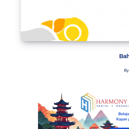
Bah
By