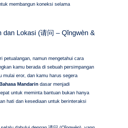
d untuk membangun koneksi selama
 dan Lokasi (
请问 – Qǐngwèn &
ari petualangan, namun mengetahui cara
ngkan kamu berada di sebuah persimpangan
mu mulai eror, dan kamu harus segera
Bahasa Mandarin
dasar menjadi
epat untuk meminta bantuan bukan hanya
an hati dan kesediaan untuk berinteraksi
selalu dahului dengan
请问 (Qǐngwèn)
, yang