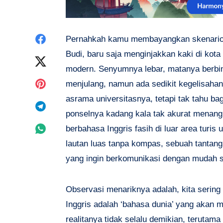
Share
Pernahkah kamu membayangkan skenario i
Budi, baru saja menginjakkan kaki di kot
on
Share
modern. Senyumnya lebar, matanya berbin
Facebook
on
Share
menjulang, namun ada sedikit kegelisahan 
asrama universitasnya, tetapi tak tahu ba
Twitter
on
Share
ponselnya kadang kala tak akurat menang
Pinterest
on
Share
berbahasa Inggris fasih di luar area turis
lautan luas tanpa kompas, sebuah tantanga
Telegram
on
yang ingin berkomunikasi dengan mudah s
Whatsapp
Observasi menariknya adalah, kita sering 
Inggris adalah ‘bahasa dunia’ yang akan 
realitanya tidak selalu demikian, terutama