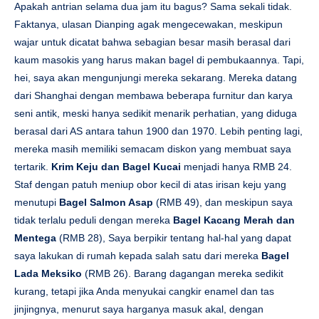
Apakah antrian selama dua jam itu bagus? Sama sekali tidak.
Faktanya, ulasan Dianping agak mengecewakan, meskipun
wajar untuk dicatat bahwa sebagian besar masih berasal dari
kaum masokis yang harus makan bagel di pembukaannya. Tapi,
hei, saya akan mengunjungi mereka sekarang. Mereka datang
dari Shanghai dengan membawa beberapa furnitur dan karya
seni antik, meski hanya sedikit menarik perhatian, yang diduga
berasal dari AS antara tahun 1900 dan 1970. Lebih penting lagi,
mereka masih memiliki semacam diskon yang membuat saya
tertarik.
Krim Keju dan Bagel Kucai
menjadi hanya RMB 24.
Staf dengan patuh meniup obor kecil di atas irisan keju yang
menutupi
Bagel Salmon Asap
(RMB 49), dan meskipun saya
tidak terlalu peduli dengan mereka
Bagel Kacang Merah dan
Mentega
(RMB 28), Saya berpikir tentang hal-hal yang dapat
saya lakukan di rumah kepada salah satu dari mereka
Bagel
Lada Meksiko
(RMB 26). Barang dagangan mereka sedikit
kurang, tetapi jika Anda menyukai cangkir enamel dan tas
jinjingnya, menurut saya harganya masuk akal, dengan