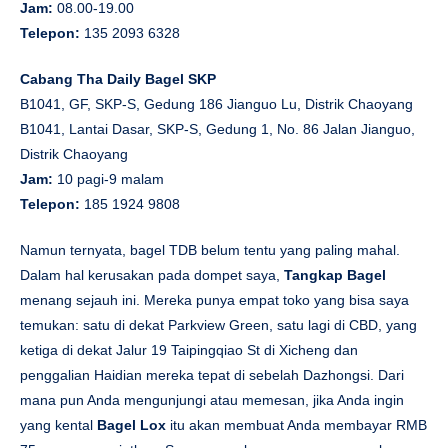
Jam:
08.00-19.00
Telepon:
135 2093 6328
Cabang Tha Daily Bagel SKP
B1041, GF, SKP-S, Gedung 186 Jianguo Lu, Distrik Chaoyang
B1041, Lantai Dasar, SKP-S, Gedung 1, No. 86 Jalan Jianguo,
Distrik Chaoyang
Jam:
10 pagi-9 malam
Telepon:
185 1924 9808
Namun ternyata, bagel TDB belum tentu yang paling mahal.
Dalam hal kerusakan pada dompet saya,
Tangkap Bagel
menang sejauh ini. Mereka punya empat toko yang bisa saya
temukan: satu di dekat Parkview Green, satu lagi di CBD, yang
ketiga di dekat Jalur 19 Taipingqiao St di Xicheng dan
penggalian Haidian mereka tepat di sebelah Dazhongsi. Dari
mana pun Anda mengunjungi atau memesan, jika Anda ingin
yang kental
Bagel Lox
itu akan membuat Anda membayar RMB