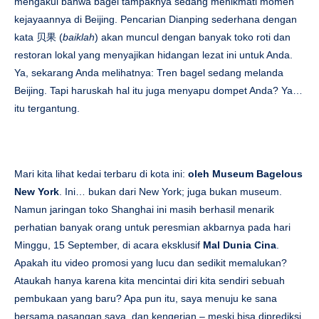
mengakui bahwa bagel tampaknya sedang menikmati momen
kejayaannya di Beijing. Pencarian Dianping sederhana dengan
kata 贝果 (
baiklah
) akan muncul dengan banyak toko roti dan
restoran lokal yang menyajikan hidangan lezat ini untuk Anda.
Ya, sekarang Anda melihatnya: Tren bagel sedang melanda
Beijing. Tapi haruskah hal itu juga menyapu dompet Anda? Ya…
itu tergantung.
Mari kita lihat kedai terbaru di kota ini:
oleh Museum Bagelous
New York
. Ini… bukan dari New York; juga bukan museum.
Namun jaringan toko Shanghai ini masih berhasil menarik
perhatian banyak orang untuk peresmian akbarnya pada hari
Minggu, 15 September, di acara eksklusif
Mal Dunia Cina
.
Apakah itu video promosi yang lucu dan sedikit memalukan?
Ataukah hanya karena kita mencintai diri kita sendiri sebuah
pembukaan yang baru? Apa pun itu, saya menuju ke sana
bersama pasangan saya, dan kengerian – meski bisa diprediksi