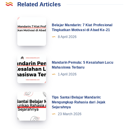
Related Articles
Belajar
Belajar Mandarin: 7 Kiat Profesional
Mandarin:
Tingkatkan Motivasi di Abad Ke-21
7
8 April 2026
Kiat
Profesional
Tingkatkan
Mandarin
Mandarin Pemula: 5 Kesalahan Lucu
Motivasi
Pemula:
Mahasiswa Terbaru
di
5
1 April 2026
Abad
Kesalahan
Ke-
Lucu
21
Mahasiswa
Tips
Tips Santai Belajar Mandarin:
Terbaru
Santai
Mengungkap Rahasia dari Jejak
Sejarahnya
Belajar
23 March 2026
Mandarin:
Mengungkap