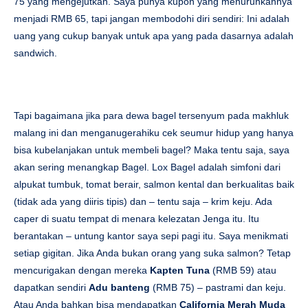
75 yang mengejutkan. Saya punya kupon yang menurunkannya
menjadi RMB 65, tapi jangan membodohi diri sendiri: Ini adalah
uang yang cukup banyak untuk apa yang pada dasarnya adalah
sandwich.
Tapi bagaimana jika para dewa bagel tersenyum pada makhluk
malang ini dan menganugerahiku cek seumur hidup yang hanya
bisa kubelanjakan untuk membeli bagel? Maka tentu saja, saya
akan sering menangkap Bagel. Lox Bagel adalah simfoni dari
alpukat tumbuk, tomat berair, salmon kental dan berkualitas baik
(tidak ada yang diiris tipis) dan – tentu saja – krim keju. Ada
caper di suatu tempat di menara kelezatan Jenga itu. Itu
berantakan – untung kantor saya sepi pagi itu. Saya menikmati
setiap gigitan. Jika Anda bukan orang yang suka salmon? Tetap
mencurigakan dengan mereka
Kapten Tuna
(RMB 59) atau
dapatkan sendiri
Adu banteng
(RMB 75) – pastrami dan keju.
Atau Anda bahkan bisa mendapatkan
California Merah Muda