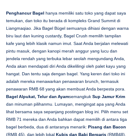
Penghancur Bagel
hanya memiliki satu toko yang dapat saya
temukan, dan toko itu berada di kompleks Grand Summit di
Liangmaqiao. Jika Bagel Bügel semuanya dihiasi dengan warna
biru laut dan kuning custardy, Bagel Crush memilih tampilan
kafe yang lebih klasik namun imut. Saat Anda berjalan melewati
pintu masuk, dengan kanopi merah anggur yang lucu dan
jendela rendah yang terbuka lebar seolah mengundang Anda,
Anda akan mendapati diri Anda dikelilingi oleh palet kayu yang
hangat. Dan tentu saja dengan bagel. Yang keren dari toko ini
adalah mereka menawarkan penawaran brunch, termasuk
penawaran RMB 68 yang akan membuat Anda berpesta pora.
Bagel Alpukat, Telur dan Ayam
semangkuk
Sup Jamur Krim
dan minuman pilihanmu. Lumayan, mengingat apa yang Anda
lihat bersama saya sepanjang postingan blog ini. Pilih menu set
RMB 71 mereka dan Anda bahkan dapat memilih di antara tiga
bagel berbeda, dua di antaranya menarik:
Pisang dan Bacon
(RMB 45), dan lebih lokal
Kubis dan Babi Bergaris
(RMB48).