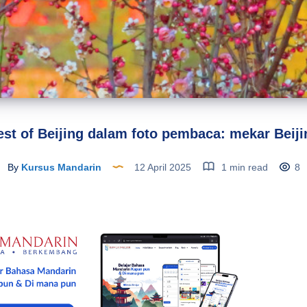
est of Beijing dalam foto pembaca: mekar Beiji
By
Kursus Mandarin
12 April 2025
1 min read
8