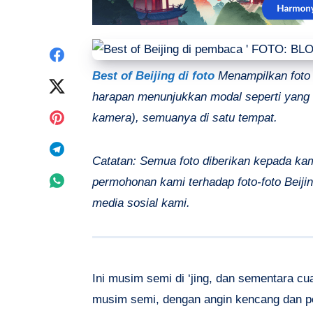
Share
Best of Beijing di foto
Menampilkan foto -
on
Share
harapan menunjukkan modal seperti yang t
Facebook
on
Share
kamera), semuanya di satu tempat.
Twitter
on
Share
Catatan: Semua foto diberikan kepada kam
Pinterest
on
Share
permohonan kami terhadap foto-foto Beij
media sosial kami.
Telegram
on
Whatsapp
Ini musim semi di ‘jing, dan sementara cuac
musim semi, dengan angin kencang dan pe