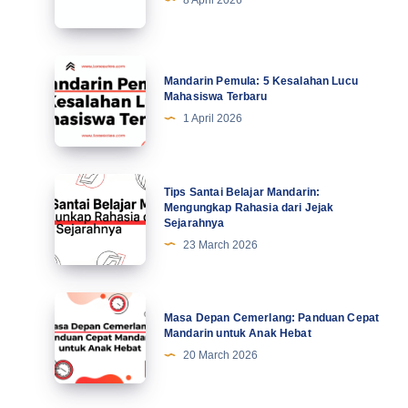
8 April 2026
Kiat
Profesional
Tingkatkan
Mandarin
Mandarin Pemula: 5 Kesalahan Lucu
Motivasi
Pemula:
Mahasiswa Terbaru
di
5
1 April 2026
Abad
Kesalahan
Ke-
Lucu
21
Mahasiswa
Tips
Tips Santai Belajar Mandarin:
Terbaru
Santai
Mengungkap Rahasia dari Jejak
Sejarahnya
Belajar
23 March 2026
Mandarin:
Mengungkap
Rahasia
Masa
Masa Depan Cemerlang: Panduan Cepat
dari
Depan
Mandarin untuk Anak Hebat
Jejak
Cemerlang:
20 March 2026
Sejarahnya
Panduan
Cepat