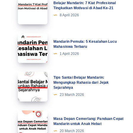
Belajar Mandarin: 7 Kiat Profesional
Mandarin:
Tingkatkan Motivasi di Abad Ke-21
7
8 April 2026
Kiat
Profesional
Tingkatkan
Mandarin
Mandarin Pemula: 5 Kesalahan Lucu
Motivasi
Pemula:
Mahasiswa Terbaru
di
5
1 April 2026
Abad
Kesalahan
Ke-
Lucu
21
Mahasiswa
Tips
Tips Santai Belajar Mandarin:
Terbaru
Santai
Mengungkap Rahasia dari Jejak
Sejarahnya
Belajar
23 March 2026
Mandarin:
Mengungkap
Rahasia
Masa
Masa Depan Cemerlang: Panduan Cepat
dari
Depan
Mandarin untuk Anak Hebat
Jejak
Cemerlang:
20 March 2026