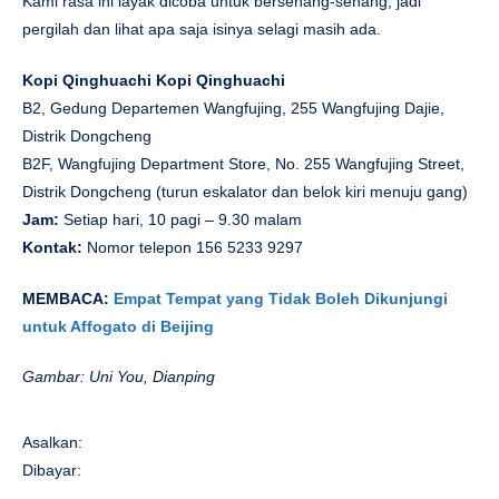
Kami rasa ini layak dicoba untuk bersenang-senang, jadi
pergilah dan lihat apa saja isinya selagi masih ada.
Kopi Qinghuachi Kopi Qinghuachi
B2, Gedung Departemen Wangfujing, 255 Wangfujing Dajie,
Distrik Dongcheng
B2F, Wangfujing Department Store, No. 255 Wangfujing Street,
Distrik Dongcheng (turun eskalator dan belok kiri menuju gang)
Jam:
Setiap hari, 10 pagi – 9.30 malam
Kontak:
Nomor telepon 156 5233 9297
MEMBACA:
Empat Tempat yang Tidak Boleh Dikunjungi
untuk Affogato di Beijing
Gambar: Uni You, Dianping
Asalkan:
Dibayar: