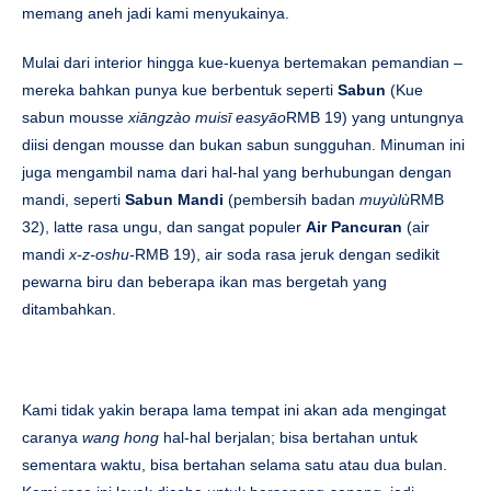
memang aneh jadi kami menyukainya.
Mulai dari interior hingga kue-kuenya bertemakan pemandian –
mereka bahkan punya kue berbentuk seperti
Sabun
(Kue
sabun mousse
xiāngzào muisī easyāo
RMB 19) yang untungnya
diisi dengan mousse dan bukan sabun sungguhan. Minuman ini
juga mengambil nama dari hal-hal yang berhubungan dengan
mandi, seperti
Sabun Mandi
(pembersih badan
muyùlù
RMB
32), latte rasa ungu, dan sangat populer
Air Pancuran
(air
mandi
x-z-oshu-
RMB 19), air soda rasa jeruk dengan sedikit
pewarna biru dan beberapa ikan mas bergetah yang
ditambahkan.
Kami tidak yakin berapa lama tempat ini akan ada mengingat
caranya
wang hong
hal-hal berjalan; bisa bertahan untuk
sementara waktu, bisa bertahan selama satu atau dua bulan.