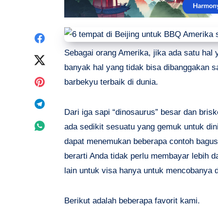
Share
Sebagai orang Amerika, jika ada satu hal
on
Share
banyak hal yang tidak bisa dibanggakan sa
Facebook
on
Share
barbekyu terbaik di dunia.
Twitter
on
Share
Dari iga sapi “dinosaurus” besar dan bris
Pinterest
on
Share
ada sedikit sesuatu yang gemuk untuk din
dapat menemukan beberapa contoh bagus da
Telegram
on
berarti Anda tidak perlu membayar lebih
Whatsapp
lain untuk visa hanya untuk mencobanya d
Berikut adalah beberapa favorit kami.