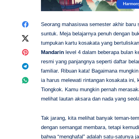
Share
Seorang mahasiswa semester akhir baru s
suntuk. Meja belajarnya penuh dengan bu
on
Share
tumpukan kartu kosakata yang bertuliskan
Facebook
on
Share
Mandarin
level 4 dalam beberapa bulan k
resmi yang panjangnya seperti daftar bel
Twitter
on
Share
familiar. Ribuan kata! Bagaimana mungki
Pinterest
on
Share
ia harus melewati rintangan kosakata ini,
Tiongkok. Kamu mungkin pernah merasaka
Telegram
on
melihat lautan aksara dan nada yang seola
Whatsapp
Tak jarang, kita melihat banyak teman-te
dengan semangat membara, tetapi kemudia
bahwa “menghafal” adalah satu-satunya ja