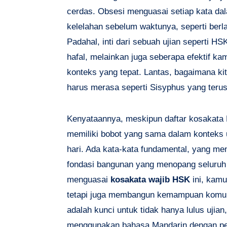
cerdas. Obsesi menguasai setiap kata da
kelelahan sebelum waktunya, seperti berl
Padahal, inti dari sebuah ujian seperti 
hafal, melainkan juga seberapa efektif k
konteks yang tepat. Lantas, bagaimana ki
harus merasa seperti Sisyphus yang ter
Kenyataannya, meskipun daftar kosakata
memiliki bobot yang sama dalam konteks 
hari. Ada kata-kata fundamental, yang menj
fondasi bangunan yang menopang seluruh 
menguasai
kosakata wajib HSK
ini, kamu
tetapi juga membangun kemampuan komunik
adalah kunci untuk tidak hanya lulus ujia
menggunakan bahasa Mandarin dengan per