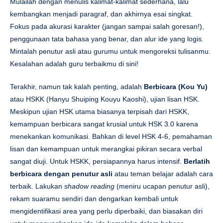
Mulailah dengan menulis kalimat-kalimat sederhana, lalu
kembangkan menjadi paragraf, dan akhirnya esai singkat.
Fokus pada akurasi karakter (jangan sampai salah goresan!),
penggunaan tata bahasa yang benar, dan alur ide yang logis.
Mintalah penutur asli atau gurumu untuk mengoreksi tulisanmu.
Kesalahan adalah guru terbaikmu di sini!
Terakhir, namun tak kalah penting, adalah
Berbicara (Kou Yu)
atau HSKK (Hanyu Shuiping Kouyu Kaoshi), ujian lisan HSK.
Meskipun ujian HSK utama biasanya terpisah dari HSKK,
kemampuan berbicara sangat krusial untuk HSK 3.0 karena
menekankan komunikasi. Bahkan di level HSK 4-6, pemahaman
lisan dan kemampuan untuk merangkai pikiran secara verbal
sangat diuji. Untuk HSKK, persiapannya harus intensif.
Berlatih
berbicara dengan penutur asli
atau teman belajar adalah cara
terbaik. Lakukan
shadow reading
(meniru ucapan penutur asli),
rekam suaramu sendiri dan dengarkan kembali untuk
mengidentifikasi area yang perlu diperbaiki, dan biasakan diri