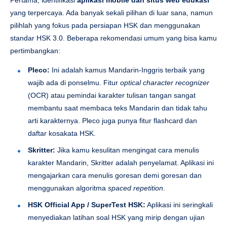
Pertama, identifikasi
aplikasi mobile dan situs web edukasi
yang terpercaya. Ada banyak sekali pilihan di luar sana, namun
pilihlah yang fokus pada persiapan HSK dan menggunakan
standar HSK 3.0. Beberapa rekomendasi umum yang bisa kamu
pertimbangkan:
Pleco:
Ini adalah kamus Mandarin-Inggris terbaik yang
wajib ada di ponselmu. Fitur
optical character recognizer
(OCR) atau pemindai karakter tulisan tangan sangat
membantu saat membaca teks Mandarin dan tidak tahu
arti karakternya. Pleco juga punya fitur flashcard dan
daftar kosakata HSK.
Skritter:
Jika kamu kesulitan mengingat cara menulis
karakter Mandarin, Skritter adalah penyelamat. Aplikasi ini
mengajarkan cara menulis goresan demi goresan dan
menggunakan algoritma
spaced repetition
.
HSK Official App / SuperTest HSK:
Aplikasi ini seringkali
menyediakan latihan soal HSK yang mirip dengan ujian