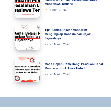
Motivasi
Pemula:
Mahasiswa Terbaru
di
5
1 April 2026
Abad
Kesalahan
Ke-
Lucu
21
Mahasiswa
Tips
Tips Santai Belajar Mandarin:
Terbaru
Santai
Mengungkap Rahasia dari Jejak
Sejarahnya
Belajar
23 March 2026
Mandarin:
Mengungkap
Rahasia
Masa
Masa Depan Cemerlang: Panduan Cepat
dari
Depan
Mandarin untuk Anak Hebat
Jejak
Cemerlang:
20 March 2026
Sejarahnya
Panduan
Cepat
Mandarin
untuk
Anak
Hebat