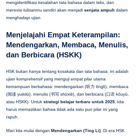
mengidentifikasi kesalahan tata bahasa dalam teks, dan
merevisi tulisanmu sendiri akan menjadi
senjata ampuh
dalam
menghadapi ujian.
Menjelajahi Empat Keterampilan:
Mendengarkan, Membaca, Menulis,
dan Berbicara (HSKK)
HSK bukan hanya tentang kosakata dan tata bahasa; ini adalah
ujian komprehensif yang menguji empat pilar utama
kemampuan berbahasa: mendengarkan (听力 tīnglì), membaca
(阅读 yuèdú), menulis (书写 shūxiě), dan berbicara (口语 kǒuyǔ,
atau HSKK). Untuk
strategi belajar terbaru untuk 2025
, kita
harus memastikan bahwa tidak ada satu pun pilar ini yang
rapuh.
Mari kita mulai dengan
Mendengarkan (Ting Li)
. Di era HSK