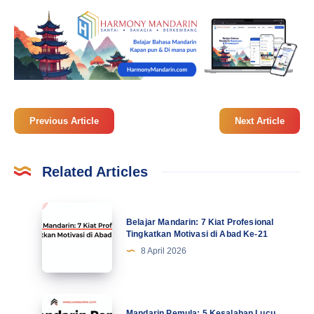
Previous Article
Next Article
Related Articles
Belajar
Belajar Mandarin: 7 Kiat Profesional
Mandarin:
Tingkatkan Motivasi di Abad Ke-21
7
8 April 2026
Kiat
Profesional
Tingkatkan
Mandarin
Mandarin Pemula: 5 Kesalahan Lucu