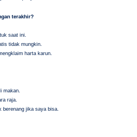
gan terakhir?
k saat ini.
is tidak mungkin.
mengklaim harta karun.
li makan.
ra raja.
 berenang jika saya bisa.