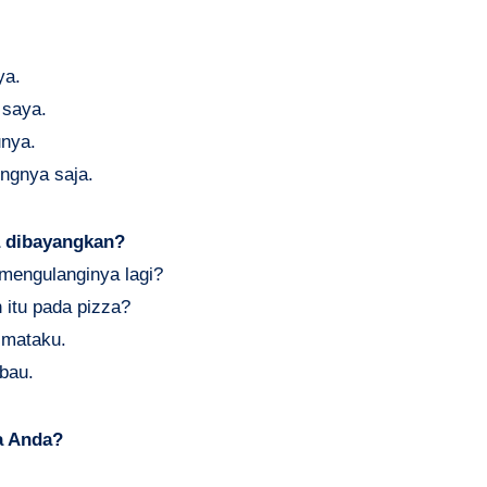
ya.
 saya.
unya.
ingnya saja.
a dibayangkan?
mengulanginya lagi?
itu pada pizza?
r mataku.
 bau.
a Anda?