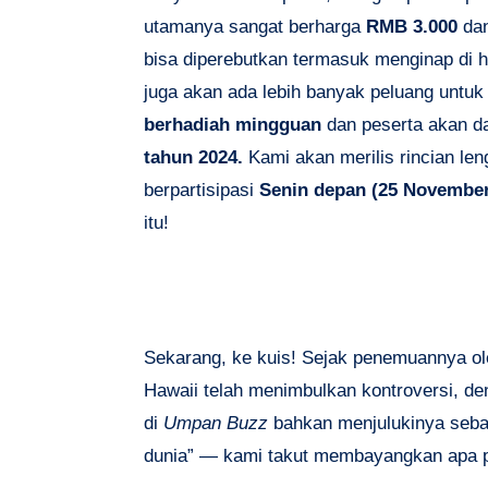
utamanya sangat berharga
RMB 3.000
da
bisa diperebutkan termasuk menginap di ho
juga akan ada lebih banyak peluang unt
berhadiah mingguan
dan peserta akan d
tahun 2024.
Kami akan merilis rincian le
berpartisipasi
Senin depan (25 Novembe
itu!
Sekarang, ke kuis! Sejak penemuannya o
Hawaii telah menimbulkan kontroversi, de
di
Umpan Buzz
bahkan menjulukinya seba
dunia” — kami takut membayangkan apa pe