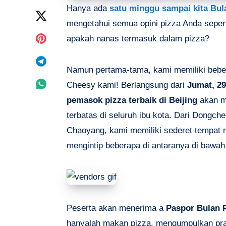
Hanya ada
satu minggu sampai kita
Bul
on
Share
mengetahui semua opini pizza Anda sepert
Facebook
on
Share
apakah nanas termasuk dalam pizza?
Twitter
on
Share
Namun pertama-tama, kami memiliki bebera
Pinterest
on
Share
Cheesy kami! Berlangsung dari
Jumat, 29
pemasok pizza terbaik di Beijing
akan m
Telegram
on
terbatas di seluruh ibu kota. Dari Dongch
Whatsapp
Chaoyang, kami memiliki sederet tempat 
mengintip beberapa di antaranya di bawa
Peserta akan menerima a
Paspor Bulan 
hanyalah makan pizza, mengumpulkan pr