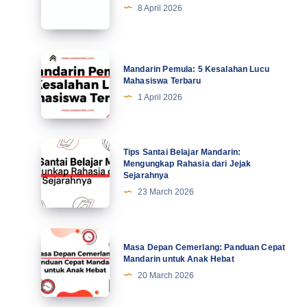
7
8 April 2026
Kiat
Profesional
Tingkatkan
Mandarin
Mandarin Pemula: 5 Kesalahan Lucu
Motivasi
Pemula:
Mahasiswa Terbaru
di
5
1 April 2026
Abad
Kesalahan
Ke-
Lucu
21
Mahasiswa
Tips
Tips Santai Belajar Mandarin:
Terbaru
Santai
Mengungkap Rahasia dari Jejak
Sejarahnya
Belajar
23 March 2026
Mandarin:
Mengungkap
Rahasia
Masa
Masa Depan Cemerlang: Panduan Cepat
dari
Depan
Mandarin untuk Anak Hebat
Jejak
Cemerlang:
20 March 2026
Sejarahnya
Panduan
Cepat