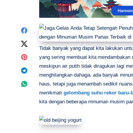
Share
on
Share
Tidak banyak yang dapat kita lakukan unt
Facebook
on
Share
yang sering membuat kita mendambakan m
meskipun air putih tidak diragukan lagi 
Twitter
on
Share
menghilangkan dahaga, ada banyak minum
Pinterest
on
Share
haus, tetapi juga menambah sedikit nuan
menikmati
gelombang suhu rekor baru-b
Telegram
on
kita dengan beberapa minuman musim pana
Whatsapp