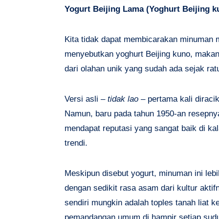
Yogurt Beijing Lama (
Yoghurt Beijing k
Kita tidak dapat membicarakan minuman mu
menyebutkan yoghurt Beijing kuno, mak
dari olahan unik yang sudah ada sejak rat
Versi asli –
tidak lao
– pertama kali diraci
Namun, baru pada tahun 1950-an resepnya
mendapat reputasi yang sangat baik di ka
trendi.
Meskipun disebut yogurt, minuman ini leb
dengan sedikit rasa asam dari kultur akti
sendiri mungkin adalah toples tanah liat k
pemandangan umum di hampir setiap sudut t