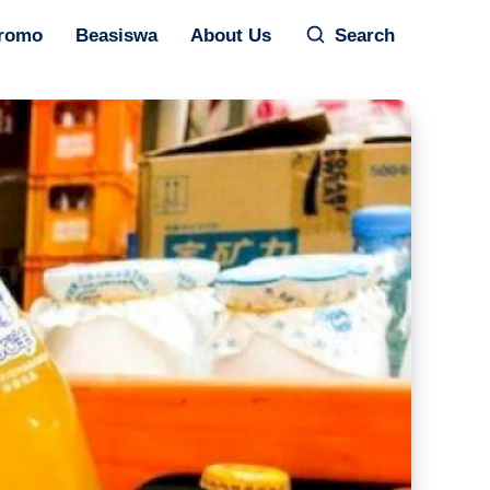
romo
Beasiswa
About Us
Search