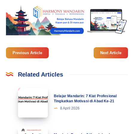
Previous Article
Next Article
Related Articles
Belajar
Belajar Mandarin: 7 Kiat Profesional
Mandarin:
Tingkatkan Motivasi di Abad Ke-21
7
8 April 2026
Kiat
Profesional
Tingkatkan
Mandarin