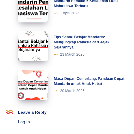
Mandarin Pemula: 5 Kesalahan Lucu
Motivasi
Pemula:
Mahasiswa Terbaru
di
5
1 April 2026
Abad
Kesalahan
Ke-
Lucu
21
Mahasiswa
Tips
Tips Santai Belajar Mandarin:
Terbaru
Santai
Mengungkap Rahasia dari Jejak
Sejarahnya
Belajar
23 March 2026
Mandarin:
Mengungkap
Rahasia
Masa
Masa Depan Cemerlang: Panduan Cepat
dari
Depan
Mandarin untuk Anak Hebat
Jejak
Cemerlang:
20 March 2026
Sejarahnya
Panduan
Cepat
Mandarin
Leave a Reply
untuk
Log In
Anak
Hebat