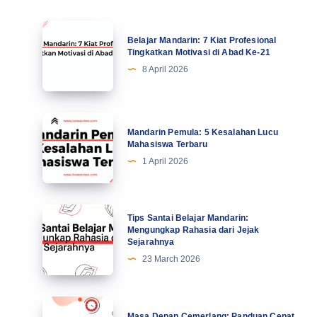
Belajar
Belajar Mandarin: 7 Kiat Profesional
Mandarin:
Tingkatkan Motivasi di Abad Ke-21
7
8 April 2026
Kiat
Profesional
Tingkatkan
Mandarin
Mandarin Pemula: 5 Kesalahan Lucu
Motivasi
Pemula:
Mahasiswa Terbaru
di
5
1 April 2026
Abad
Kesalahan
Ke-
Lucu
21
Mahasiswa
Tips
Tips Santai Belajar Mandarin:
Terbaru
Santai
Mengungkap Rahasia dari Jejak
Sejarahnya
Belajar
23 March 2026
Mandarin:
Mengungkap
Rahasia
Masa
Masa Depan Cemerlang: Panduan Cepat