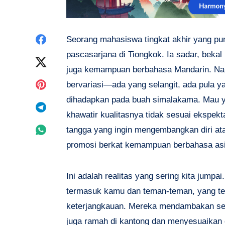
Share
Seorang mahasiswa tingkat akhir yang pun
pascasarjana di Tiongkok. Ia sadar, bekal
on
Share
juga kemampuan berbahasa Mandarin. Nam
Facebook
on
Share
bervariasi—ada yang selangit, ada pula y
dihadapkan pada buah simalakama. Mau y
Twitter
on
Share
khawatir kualitasnya tidak sesuai ekspekt
Pinterest
on
Share
tangga yang ingin mengembangkan diri 
promosi berkat kemampuan berbahasa as
Telegram
on
Whatsapp
Ini adalah realitas yang sering kita jump
termasuk kamu dan teman-teman, yang ter
keterjangkauan. Mereka mendambakan sebu
juga ramah di kantong dan menyesuaikan 