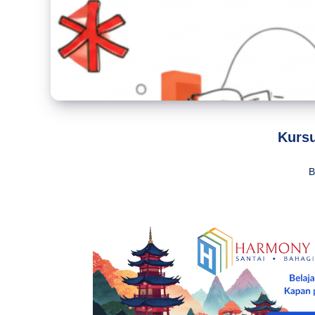
Kursu
B