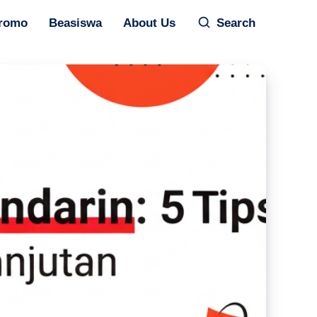
romo
Beasiswa
About Us
Search