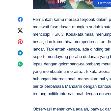
Share
Pernahkah kamu merasa terjebak dalam p
melewati fase dasar, mungkin sudah kha
on
Share
mencicipi HSK 3. Kosakata mulai menumpuk
Facebook
on
Share
besar, dan kamu bisa memperkenalkan d
lancar. Tapi entah kenapa, ada dinding t
Twitter
on
Share
seperti mendayung perahu di danau yang te
Pinterest
on
Share
lepas dengan gelombang-gelombang metafor
yang membuatmu merasa… kikuk. Seorang
Telegram
on
hubungan internasional, merasakan hal ya
Whatsapp
berita berbahasa Mandarin dengan bantuan
tentang politik internasional dengan dosen
Observasi menariknya adalah, banyak dari