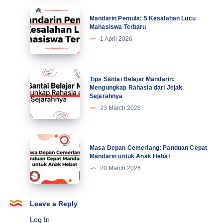
Tingkatkan
Mandarin
Mandarin Pemula: 5 Kesalahan Lucu
Motivasi
Pemula:
Mahasiswa Terbaru
di
5
1 April 2026
Abad
Kesalahan
Ke-
Lucu
21
Mahasiswa
Tips
Tips Santai Belajar Mandarin:
Terbaru
Santai
Mengungkap Rahasia dari Jejak
Sejarahnya
Belajar
23 March 2026
Mandarin:
Mengungkap
Rahasia
Masa
Masa Depan Cemerlang: Panduan Cepat
dari
Depan
Mandarin untuk Anak Hebat
Jejak
Cemerlang:
20 March 2026
Sejarahnya
Panduan
Cepat
Mandarin
Leave a Reply
untuk
Log In