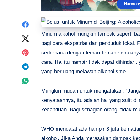
Share
Minum alkohol mungkin tampak seperti bag
on
Share
bagi para ekspatriat dan penduduk lokal.
Facebook
on
Share
sederhana dengan teman-teman semuanya d
cara. Hal itu hampir tidak dapat dihindari
Twitter
on
Share
yang berjuang melawan alkoholisme.
Pinterest
on
Share
Mungkin mudah untuk mengatakan, “Jangan
Telegram
on
kenyataannya, itu adalah hal yang sulit d
Whatsapp
kecanduan. Bagi sebagian orang, tidak mu
WHO mencatat ada hampir 3 juta kematian 
alkohol. Jika Anda merasakan dampak ke