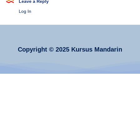
Mandarin
Leave a Reply
untuk
Log In
Anak
Hebat
Copyright © 2025 Kursus Mandarin