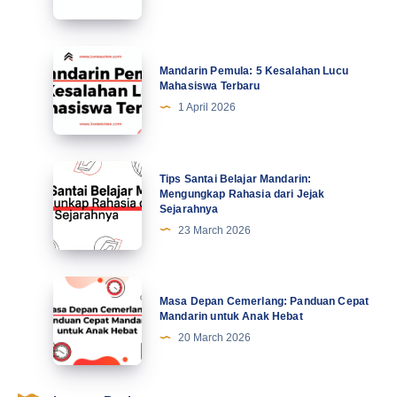
Kiat
Profesional
Tingkatkan
Mandarin
Mandarin Pemula: 5 Kesalahan Lucu
Motivasi
Pemula:
Mahasiswa Terbaru
di
5
1 April 2026
Abad
Kesalahan
Ke-
Lucu
21
Mahasiswa
Tips
Tips Santai Belajar Mandarin:
Terbaru
Santai
Mengungkap Rahasia dari Jejak
Sejarahnya
Belajar
23 March 2026
Mandarin:
Mengungkap
Rahasia
Masa
Masa Depan Cemerlang: Panduan Cepat
dari
Depan
Mandarin untuk Anak Hebat
Jejak
Cemerlang:
20 March 2026
Sejarahnya
Panduan
Cepat