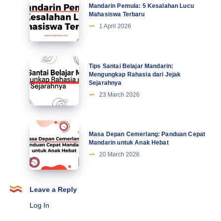
Mandarin Pemula: 5 Kesalahan Lucu
Motivasi
Pemula:
Mahasiswa Terbaru
di
5
1 April 2026
Abad
Kesalahan
Ke-
Lucu
21
Mahasiswa
Tips
Tips Santai Belajar Mandarin:
Terbaru
Santai
Mengungkap Rahasia dari Jejak
Sejarahnya
Belajar
23 March 2026
Mandarin:
Mengungkap
Rahasia
Masa
Masa Depan Cemerlang: Panduan Cepat
dari
Depan
Mandarin untuk Anak Hebat
Jejak
Cemerlang:
20 March 2026
Sejarahnya
Panduan
Cepat
Mandarin
Leave a Reply
untuk
Log In
Anak