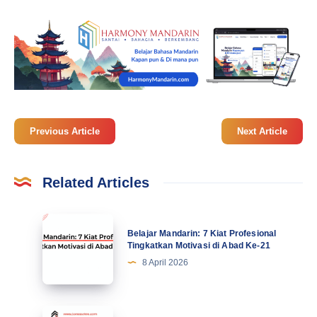
Previous Article
Next Article
Related Articles
Belajar
Belajar Mandarin: 7 Kiat Profesional
Mandarin:
Tingkatkan Motivasi di Abad Ke-21
7
8 April 2026
Kiat
Profesional
Tingkatkan
Mandarin