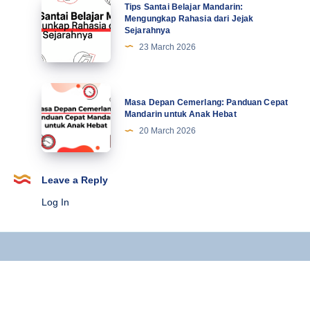
Tips
Tips Santai Belajar Mandarin:
Terbaru
Santai
Mengungkap Rahasia dari Jejak
Sejarahnya
Belajar
23 March 2026
Mandarin:
Mengungkap
Rahasia
Masa
Masa Depan Cemerlang: Panduan Cepat
dari
Depan
Mandarin untuk Anak Hebat
Jejak
Cemerlang:
20 March 2026
Sejarahnya
Panduan
Cepat
Mandarin
Leave a Reply
untuk
Log In
Anak
Hebat
Copyright © 2025 Kursus Mandarin