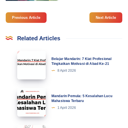
Previous Article
Next Article
Related Articles
Belajar
Belajar Mandarin: 7 Kiat Profesional
Mandarin:
Tingkatkan Motivasi di Abad Ke-21
7
8 April 2026
Kiat
Profesional
Tingkatkan
Mandarin
Mandarin Pemula: 5 Kesalahan Lucu
Motivasi
Pemula:
Mahasiswa Terbaru
di
5
1 April 2026
Abad
Kesalahan
Ke-
Lucu
21
Mahasiswa