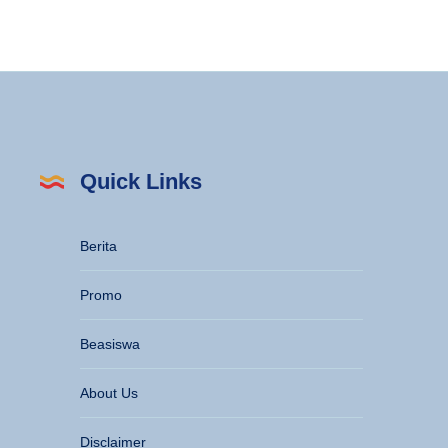
Quick Links
Berita
Promo
Beasiswa
About Us
Disclaimer