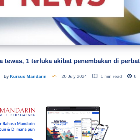
 tewas, 1 terluka akibat penembakan di perba
By
Kursus Mandarin
20 July 2024
1 min read
8