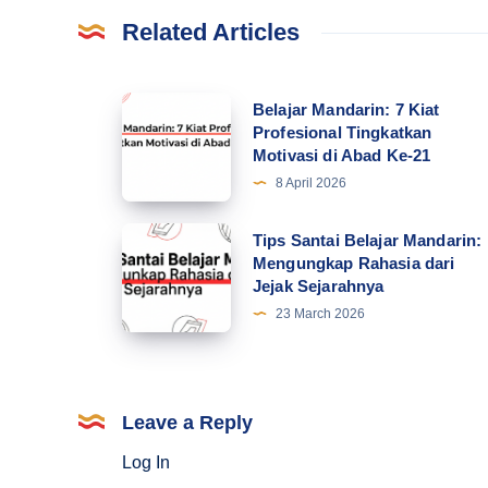
Related Articles
Belajar
Belajar Mandarin: 7 Kiat
Profesional Tingkatkan
Mandarin:
Motivasi di Abad Ke-21
7
8 April 2026
Kiat
Profesional
Tips
Tips Santai Belajar Mandarin:
Tingkatkan
Mengungkap Rahasia dari
Santai
Jejak Sejarahnya
Motivasi
Belajar
23 March 2026
di
Mandarin:
Abad
Mengungkap
Ke-
Rahasia
21
dari
Leave a Reply
Jejak
Log In
Sejarahnya