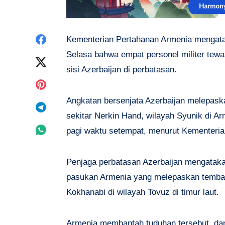
Share
Kementerian Pertahanan Armenia mengata
Selasa bahwa empat personel militer tew
on
Share
sisi Azerbaijan di perbatasan.
Facebook
on
Share
Angkatan bersenjata Azerbaijan melepask
Twitter
on
Share
sekitar Nerkin Hand, wilayah Syunik di Ar
Pinterest
on
Share
pagi waktu setempat, menurut Kementeria
Telegram
on
Penjaga perbatasan Azerbaijan mengataka
Whatsapp
pasukan Armenia yang melepaskan tembak
Kokhanabi di wilayah Tovuz di timur laut.
Armenia membantah tuduhan tersebut, da