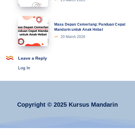
23 March 2026
Mandarin:
Mengungkap
Rahasia
Masa
Masa Depan Cemerlang: Panduan Cepat
dari
Depan
Mandarin untuk Anak Hebat
Jejak
Cemerlang:
20 March 2026
Sejarahnya
Panduan
Cepat
Mandarin
Leave a Reply
untuk
Log In
Anak
Hebat
Copyright © 2025 Kursus Mandarin