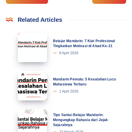
Related Articles
Belajar
Belajar Mandarin: 7 Kiat Profesional
Mandarin:
Tingkatkan Motivasi di Abad Ke-21
7
8 April 2026
Kiat
Profesional
Tingkatkan
Mandarin
Mandarin Pemula: 5 Kesalahan Lucu
Motivasi
Pemula:
Mahasiswa Terbaru
di
5
1 April 2026
Abad
Kesalahan
Ke-
Lucu
21
Mahasiswa
Tips
Tips Santai Belajar Mandarin:
Terbaru
Santai
Mengungkap Rahasia dari Jejak
Sejarahnya
Belajar