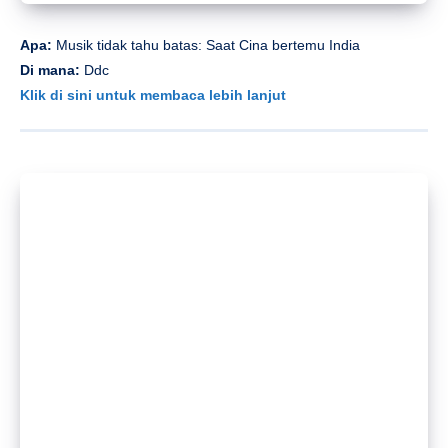
Apa:
Musik tidak tahu batas: Saat Cina bertemu India
Di mana:
Ddc
Klik di sini untuk membaca lebih lanjut
Apa:
Trio Jazz Li Wenbo
Di mana:
Batu bata
Klik di sini untuk membaca lebih lanjut
Apa:
Lin Sinan Jazz Quartet
Di mana:
East Shore