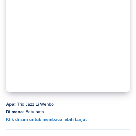
Klik di sini untuk membaca lebih lanjut
Apa:
Sunday Jazz: Wang Tianxiao Quartet
Di mana:
Modernis
Klik di sini untuk membaca lebih lanjut
MEMBACA:
Untuk mencoba daftar: Dinginkan sejak ’93
Open, New Pasta, Bistro & Lainnya
Gambar: Unsplash, milik venue
Asalkan:
Dibayar: