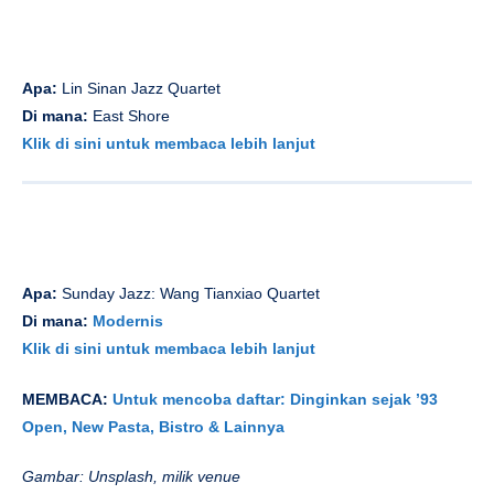
Berita
Categorized in:
Last Update:
1 August 2025
Previous Article
Next Article
Related Articles
Belajar
Belajar Mandarin: 7 Kiat Profesional