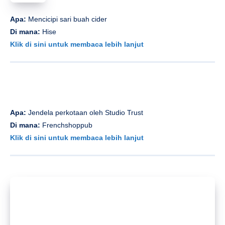
Apa:
Film Minggu:
Orang -orang yang bersyukur mati
Di mana:
Pencatat waktu