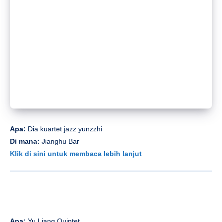
Apa:
Orkestra Jazz Fusion Pure Dream
Di mana:
Celestial
Klik di sini untuk membaca lebih lanjut
Apa:
Karpet * ilusi
Di mana:
SOLO
Klik di sini untuk membaca lebih lanjut
MEMBACA:
Pilih di final Piala Burger Veggie sekarang!
Gambar: Unsplash, milik venue