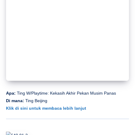
Apa:
Raiders of Jungle
Di mana:
SOLO
Klik di sini untuk membaca lebih lanjut
Sun, 13 Jul
Apa:
Mencicipi sari buah cider
Di mana:
Hise
Klik di sini untuk membaca lebih lanjut