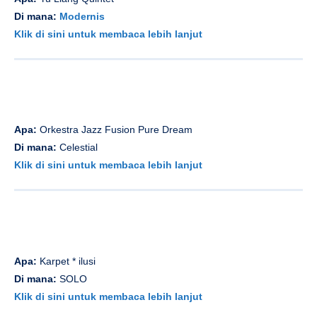
Asalkan:
Dibayar:
Berita
Categorized in:
Last Update:
11 July 2025
Previous Article
Next Article
Related Articles