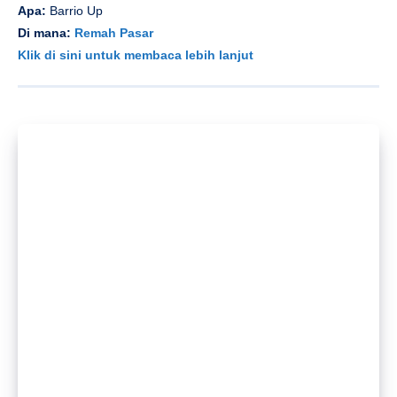
Apa:
Ting W/Playtime: Kekasih Akhir Pekan Musim Panas
Di mana:
Ting Beijing
Klik di sini untuk membaca lebih lanjut
Apa:
Pres beracun. Aöcram + inersia
Di mana:
Zhao Dai
Klik di sini untuk membaca lebih lanjut