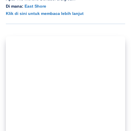
Apa:
Dia kuartet jazz yunzzhi
Di mana:
Jianghu Bar
Klik di sini untuk membaca lebih lanjut
Apa:
Yu Liang Quintet
Di mana:
Modernis
Klik di sini untuk membaca lebih lanjut