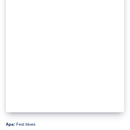
Apa:
Beat Double: Urban Blues
Di mana:
Modernis
Klik di sini untuk membaca lebih lanjut
Apa:
Eou x c bong sae
Di mana:
Kotak pil
Klik di sini untuk membaca lebih lanjut
Apa:
Trance Weekend
Di mana:
Frenchshoppub