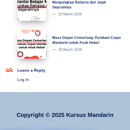
Terbaru
Santai
Mengungkap Rahasia dari Jejak
Sejarahnya
Belajar
23 March 2026
Mandarin:
Mengungkap
Rahasia
Masa
Masa Depan Cemerlang: Panduan Cepat
dari
Depan
Mandarin untuk Anak Hebat
Jejak
Cemerlang:
20 March 2026
Sejarahnya
Panduan
Cepat
Mandarin
Leave a Reply
untuk
Log In
Anak
Hebat
Copyright © 2025 Kursus Mandarin