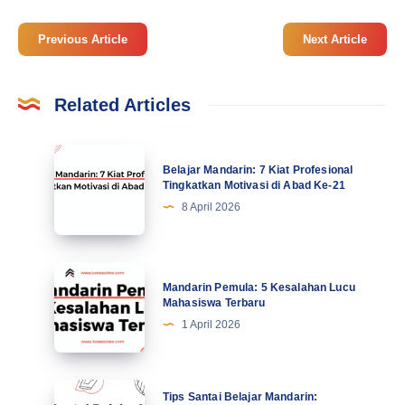
Previous Article
Next Article
Related Articles
Belajar
Belajar Mandarin: 7 Kiat Profesional
Mandarin:
Tingkatkan Motivasi di Abad Ke-21
7
8 April 2026
Kiat
Profesional
Tingkatkan
Mandarin
Mandarin Pemula: 5 Kesalahan Lucu
Motivasi
Pemula:
Mahasiswa Terbaru
di
5
1 April 2026
Abad
Kesalahan
Ke-
Lucu
21
Mahasiswa
Tips
Tips Santai Belajar Mandarin: