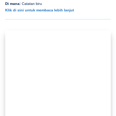
Di mana:
Catatan biru
Klik di sini untuk membaca lebih lanjut
Apa:
Trio jazz pria dan burung
Di mana:
Batu bata
Klik di sini untuk membaca lebih lanjut
Apa:
Trio Moreno Donadel & Big Jam
Di mana:
East Shore
Klik di sini untuk membaca lebih lanjut