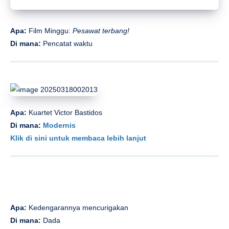
Apa:
Permadani*
Di mana:
SOLO
MEMBACA:
Vendor 50+ Sosis Fest tahun ini: Pandangan
pada babak pertama
Gambar: Unsplash, milik venue
Asalkan:
Dibayar:
Berita
Categorized in:
Last Update:
21 March 2025