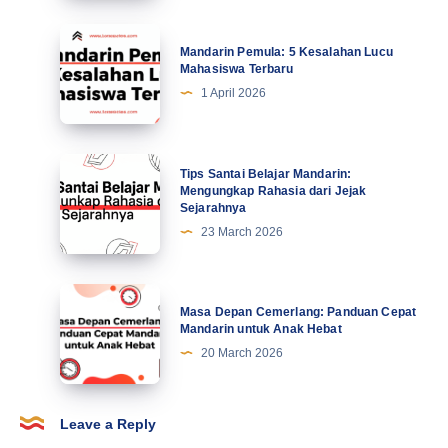
Profesional
Tingkatkan
Mandarin
Mandarin Pemula: 5 Kesalahan Lucu
Motivasi
Pemula:
Mahasiswa Terbaru
di
5
1 April 2026
Abad
Kesalahan
Ke-
Lucu
21
Mahasiswa
Tips
Tips Santai Belajar Mandarin:
Terbaru
Santai
Mengungkap Rahasia dari Jejak
Sejarahnya
Belajar
23 March 2026
Mandarin:
Mengungkap
Rahasia
Masa
Masa Depan Cemerlang: Panduan Cepat
dari
Depan
Mandarin untuk Anak Hebat
Jejak
Cemerlang:
20 March 2026
Sejarahnya
Panduan
Cepat
Mandarin
Leave a Reply
untuk