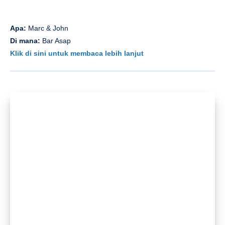
Apa:
Marc & John
Di mana:
Bar Asap
Klik di sini untuk membaca lebih lanjut
Apa:
Trio organ doug martin
Di mana:
East Shore
Klik di sini untuk membaca lebih lanjut
Apa:
Zhuang Han x Qing Tong