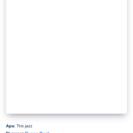
Apa:
Qingming Holiday Special: JD Band
Di mana:
Modernis
Klik di sini untuk membaca lebih lanjut