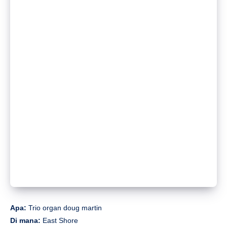
Di mana:
Jianghu Bar
Klik di sini untuk membaca lebih lanjut
Apa:
Trio jazz
Di mana:
Ruang Buah
Klik di sini untuk membaca lebih lanjut
Apa:
Xiuxie 2025 Tur Cina
Di mana:
Ddc
Klik di sini untuk membaca lebih lanjut