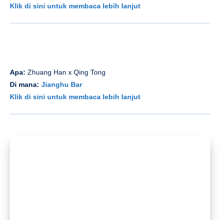
Apa:
House On The Roof: Toni Varga
Di mana:
Remah Pasar
Klik di sini untuk membaca lebih lanjut
Apa:
House of Vibes: Edisi Luar Ruang
Di mana:
Bar Fusion
Klik di sini untuk membaca lebih lanjut