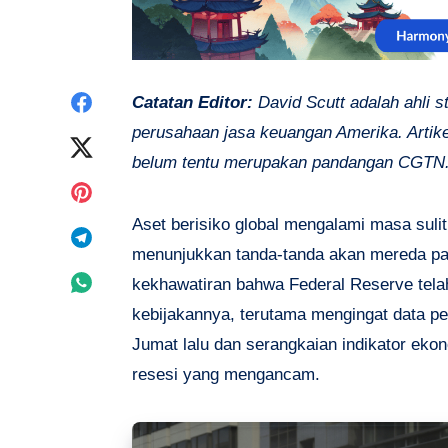
Share
Catatan Editor:
David Scutt adalah ahli s
perusahaan jasa keuangan Amerika. Artike
on
Share
belum tentu merupakan pandangan CGTN
Facebook
on
Share
Aset berisiko global mengalami masa sulit a
Twitter
on
Share
menunjukkan tanda-tanda akan mereda pad
Pinterest
on
Share
kekhawatiran bahwa Federal Reserve tel
kebijakannya, terutama mengingat data 
Telegram
on
Jumat lalu dan serangkaian indikator ek
Whatsapp
resesi yang mengancam.