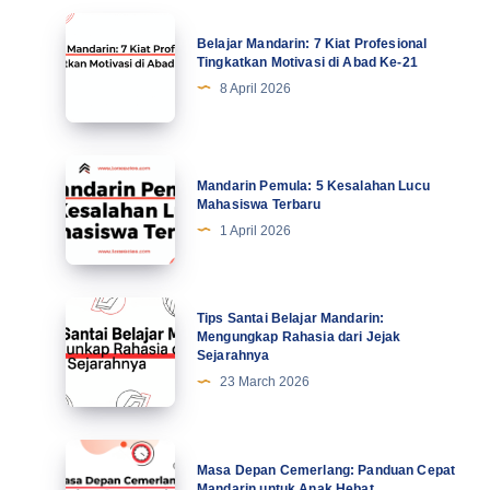
Belajar
Belajar Mandarin: 7 Kiat Profesional
Mandarin:
Tingkatkan Motivasi di Abad Ke-21
7
8 April 2026
Kiat
Profesional
Tingkatkan
Mandarin
Mandarin Pemula: 5 Kesalahan Lucu
Motivasi
Pemula:
Mahasiswa Terbaru
di
5
1 April 2026
Abad
Kesalahan
Ke-
Lucu
21
Mahasiswa
Tips
Tips Santai Belajar Mandarin:
Terbaru
Santai
Mengungkap Rahasia dari Jejak
Sejarahnya
Belajar
23 March 2026
Mandarin:
Mengungkap
Rahasia
Masa
Masa Depan Cemerlang: Panduan Cepat
dari
Depan
Mandarin untuk Anak Hebat