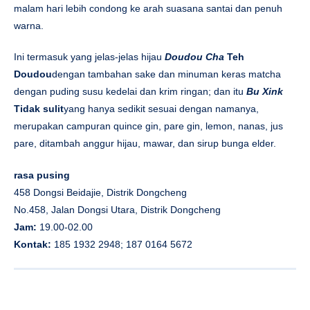
malam hari lebih condong ke arah suasana santai dan penuh
warna.
Ini termasuk yang jelas-jelas hijau
Doudou Cha
Teh
Doudou
dengan tambahan sake dan minuman keras matcha
dengan puding susu kedelai dan krim ringan; dan itu
Bu Xink
Tidak sulit
yang hanya sedikit sesuai dengan namanya,
merupakan campuran quince gin, pare gin, lemon, nanas, jus
pare, ditambah anggur hijau, mawar, dan sirup bunga elder.
rasa pusing
458 Dongsi Beidajie, Distrik Dongcheng
No.458, Jalan Dongsi Utara, Distrik Dongcheng
Jam:
19.00-02.00
Kontak:
185 1932 2948; 187 0164 5672