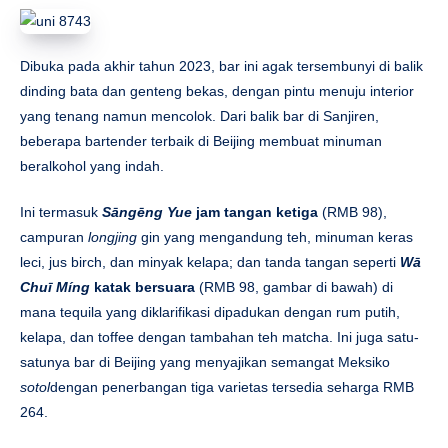
Dibuka pada akhir tahun 2023, bar ini agak tersembunyi di balik
dinding bata dan genteng bekas, dengan pintu menuju interior
yang tenang namun mencolok. Dari balik bar di Sanjiren,
beberapa bartender terbaik di Beijing membuat minuman
beralkohol yang indah.
Ini termasuk
Sāngēng Yue
jam tangan ketiga
(RMB 98),
campuran
longjing
gin yang mengandung teh, minuman keras
leci, jus birch, dan minyak kelapa; dan tanda tangan seperti
Wā
Chuī Míng
katak bersuara
(RMB 98, gambar di bawah) di
mana tequila yang diklarifikasi dipadukan dengan rum putih,
kelapa, dan toffee dengan tambahan teh matcha. Ini juga satu-
satunya bar di Beijing yang menyajikan semangat Meksiko
sotol
dengan penerbangan tiga varietas tersedia seharga RMB
264.