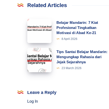
Related Articles
Belajar
Belajar Mandarin: 7 Kiat
Profesional Tingkatkan
Mandarin:
Motivasi di Abad Ke-21
7
8 April 2026
Kiat
Profesional
Tips
Tips Santai Belajar Mandarin:
Tingkatkan
Mengungkap Rahasia dari
Santai
Jejak Sejarahnya
Motivasi
Belajar
23 March 2026
di
Mandarin:
Abad
Mengungkap
Ke-
Rahasia
21
dari
Leave a Reply
Jejak
Log In
Sejarahnya