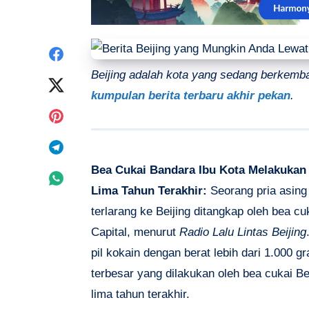
Share
Beijing adalah kota yang sedang berkemb
on
Share
kumpulan berita terbaru akhir pekan
.
Facebook
on
Share
Twitter
on
Share
Bea Cukai Bandara Ibu Kota Melakukan
Pinterest
on
Share
Lima Tahun Terakhir:
Seorang pria asin
Telegram
on
terlarang ke Beijing ditangkap oleh bea c
Capital, menurut
Radio Lalu Lintas Beijing
Whatsapp
pil kokain dengan berat lebih dari 1.000
terbesar yang dilakukan oleh bea cukai Be
lima tahun terakhir.