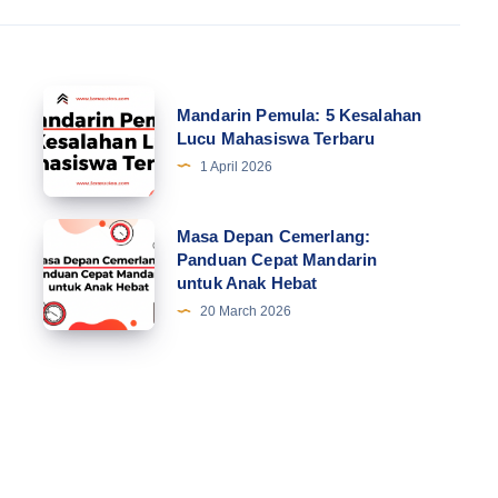
Mandarin
Mandarin Pemula: 5 Kesalahan
Pemula:
Lucu Mahasiswa Terbaru
5
1 April 2026
Kesalahan
Lucu
Masa
Masa Depan Cemerlang:
Mahasiswa
Panduan Cepat Mandarin
Depan
untuk Anak Hebat
Terbaru
Cemerlang:
20 March 2026
Panduan
Cepat
Mandarin
untuk
Anak
Hebat