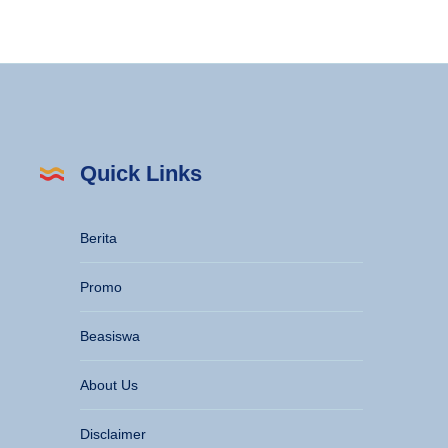
Quick Links
Berita
Promo
Beasiswa
About Us
Disclaimer