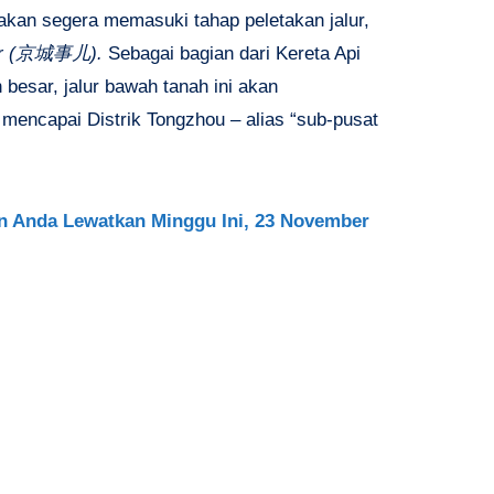
akan segera memasuki tahap peletakan jalur,
’er (京城事儿).
Sebagai bagian dari Kereta Api
h besar, jalur bawah tanah ini akan
encapai Distrik Tongzhou – alias “sub-pusat
in Anda Lewatkan Minggu Ini, 23 November