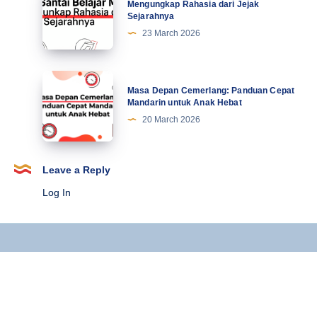
Terbaru
Santai
Mengungkap Rahasia dari Jejak
Sejarahnya
Belajar
23 March 2026
Mandarin:
Mengungkap
Rahasia
Masa
Masa Depan Cemerlang: Panduan Cepat
dari
Depan
Mandarin untuk Anak Hebat
Jejak
Cemerlang:
20 March 2026
Sejarahnya
Panduan
Cepat
Mandarin
Leave a Reply
untuk
Log In
Anak
Hebat
Copyright © 2025 Kursus Mandarin