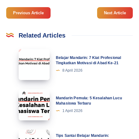
Previous Article
Next Article
Related Articles
Belajar
Belajar Mandarin: 7 Kiat Profesional
Mandarin:
Tingkatkan Motivasi di Abad Ke-21
7
8 April 2026
Kiat
Profesional
Tingkatkan
Mandarin
Mandarin Pemula: 5 Kesalahan Lucu
Motivasi
Pemula:
Mahasiswa Terbaru
di
5
1 April 2026
Abad
Kesalahan
Ke-
Lucu
21
Mahasiswa
Tips
Tips Santai Belajar Mandarin: