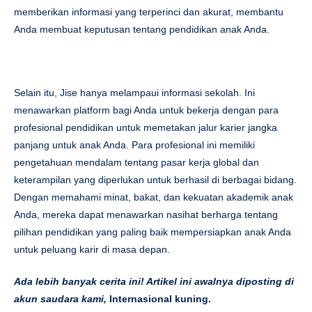
memberikan informasi yang terperinci dan akurat, membantu
Anda membuat keputusan tentang pendidikan anak Anda.
Selain itu, Jise hanya melampaui informasi sekolah. Ini
menawarkan platform bagi Anda untuk bekerja dengan para
profesional pendidikan untuk memetakan jalur karier jangka
panjang untuk anak Anda. Para profesional ini memiliki
pengetahuan mendalam tentang pasar kerja global dan
keterampilan yang diperlukan untuk berhasil di berbagai bidang.
Dengan memahami minat, bakat, dan kekuatan akademik anak
Anda, mereka dapat menawarkan nasihat berharga tentang
pilihan pendidikan yang paling baik mempersiapkan anak Anda
untuk peluang karir di masa depan.
Ada lebih banyak cerita ini! Artikel ini awalnya diposting di
akun saudara kami,
Internasional kuning.