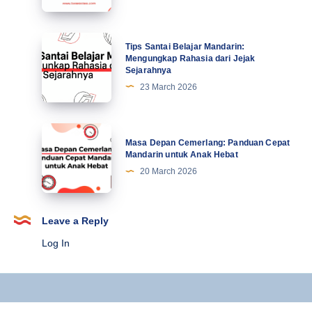
Kesalahan
Ke-
Lucu
21
Mahasiswa
Tips
Tips Santai Belajar Mandarin:
Terbaru
Santai
Mengungkap Rahasia dari Jejak
Sejarahnya
Belajar
23 March 2026
Mandarin:
Mengungkap
Rahasia
Masa
Masa Depan Cemerlang: Panduan Cepat
dari
Depan
Mandarin untuk Anak Hebat
Jejak
Cemerlang:
20 March 2026
Sejarahnya
Panduan
Cepat
Mandarin
Leave a Reply
untuk
Log In
Anak
Hebat