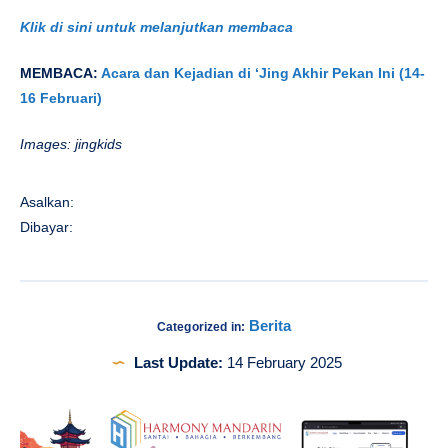
Klik di sini untuk melanjutkan membaca
MEMBACA:
Acara dan Kejadian di ‘Jing Akhir Pekan Ini (14-
16 Februari)
Images: jingkids
Asalkan:
Dibayar:
Berita
Categorized in:
Last Update:
14 February 2025