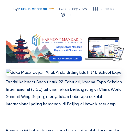
By
Kursus Mandarin
14 February 2025
2 min read
10
Tandai kalender Anda untuk 22 Februari, karena Expo Sekolah
Internasional (JISE) tahunan akan berlangsung di China World
Summit Wing Beijing, menyatukan beberapa sekolah
internasional paling bergengsi di Beijing di bawah satu atap.
Pameran ini bukan hanya acara biasa; Ini adalah kesempatan