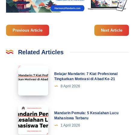
Previous Article
Next Article
Related Articles
Belajar
Belajar Mandarin: 7 Kiat Profesional
Mandarin:
Tingkatkan Motivasi di Abad Ke-21
7
8 April 2026
Kiat
Profesional
Tingkatkan
Mandarin
Mandarin Pemula: 5 Kesalahan Lucu
Motivasi
Pemula:
Mahasiswa Terbaru
di
5
1 April 2026
Abad
Kesalahan