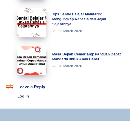
Ke-
Lucu
21
Mahasiswa
Tips
Tips Santai Belajar Mandarin:
Terbaru
Santai
Mengungkap Rahasia dari Jejak
Sejarahnya
Belajar
23 March 2026
Mandarin:
Mengungkap
Rahasia
Masa
Masa Depan Cemerlang: Panduan Cepat
dari
Depan
Mandarin untuk Anak Hebat
Jejak
Cemerlang:
20 March 2026
Sejarahnya
Panduan
Cepat
Mandarin
Leave a Reply
untuk
Log In
Anak
Hebat