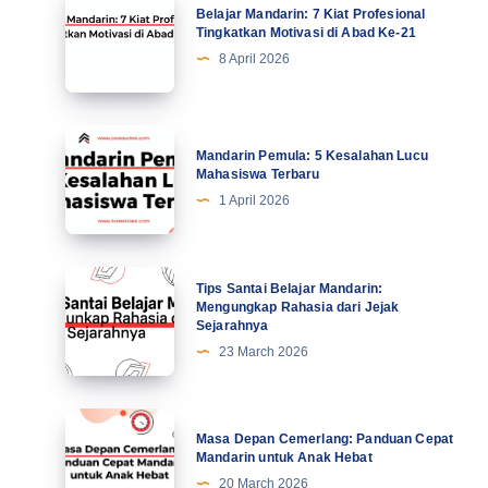
Belajar Mandarin: 7 Kiat Profesional
Mandarin:
Tingkatkan Motivasi di Abad Ke-21
7
8 April 2026
Kiat
Profesional
Tingkatkan
Mandarin
Mandarin Pemula: 5 Kesalahan Lucu
Motivasi
Pemula:
Mahasiswa Terbaru
di
5
1 April 2026
Abad
Kesalahan
Ke-
Lucu
21
Mahasiswa
Tips
Tips Santai Belajar Mandarin:
Terbaru
Santai
Mengungkap Rahasia dari Jejak
Sejarahnya
Belajar
23 March 2026
Mandarin:
Mengungkap
Rahasia
Masa
Masa Depan Cemerlang: Panduan Cepat
dari
Depan
Mandarin untuk Anak Hebat
Jejak
Cemerlang:
20 March 2026