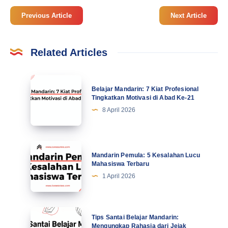
Previous Article
Next Article
Related Articles
Belajar
Belajar Mandarin: 7 Kiat Profesional
Mandarin:
Tingkatkan Motivasi di Abad Ke-21
7
8 April 2026
Kiat
Profesional
Tingkatkan
Mandarin
Mandarin Pemula: 5 Kesalahan Lucu
Motivasi
Pemula:
Mahasiswa Terbaru
di
5
1 April 2026
Abad
Kesalahan
Ke-
Lucu
21
Mahasiswa
Tips
Tips Santai Belajar Mandarin:
Terbaru
Santai
Mengungkap Rahasia dari Jejak