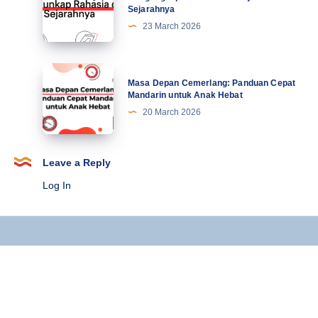
Sejarahnya
Belajar
23 March 2026
Mandarin:
Mengungkap
Rahasia
Masa
Masa Depan Cemerlang: Panduan Cepat
dari
Depan
Mandarin untuk Anak Hebat
Jejak
Cemerlang:
20 March 2026
Sejarahnya
Panduan
Cepat
Mandarin
Leave a Reply
untuk
Log In
Anak
Hebat
Copyright © 2025 Kursus Mandarin