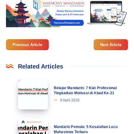
Previous Article
Next Article
Related Articles
Belajar
Belajar Mandarin: 7 Kiat Profesional
Mandarin:
Tingkatkan Motivasi di Abad Ke-21
7
8 April 2026
Kiat
Profesional
Tingkatkan
Mandarin
Mandarin Pemula: 5 Kesalahan Lucu
Motivasi
Pemula:
Mahasiswa Terbaru