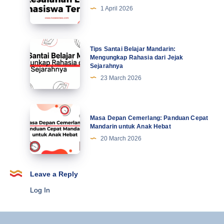
di
5
1 April 2026
Abad
Kesalahan
Ke-
Lucu
21
Mahasiswa
Tips
Tips Santai Belajar Mandarin:
Terbaru
Santai
Mengungkap Rahasia dari Jejak
Sejarahnya
Belajar
23 March 2026
Mandarin:
Mengungkap
Rahasia
Masa
Masa Depan Cemerlang: Panduan Cepat
dari
Depan
Mandarin untuk Anak Hebat
Jejak
Cemerlang:
20 March 2026
Sejarahnya
Panduan
Cepat
Mandarin
Leave a Reply
untuk
Log In
Anak
Hebat