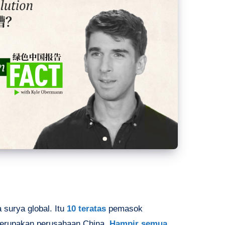
surya global. Itu
10 teratas
pemasok
merupakan perusahaan China.
Hampir semua