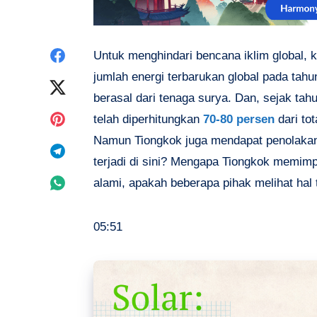
Share
Untuk menghindari bencana iklim global, k
jumlah energi terbarukan global pada tahu
on
Share
berasal dari tenaga surya. Dan, sejak tah
Facebook
on
Share
telah diperhitungkan
70-80 persen
dari tot
Namun Tiongkok juga mendapat penolakan 
Twitter
on
Share
terjadi di sini? Mengapa Tiongkok memimp
Pinterest
on
Share
alami, apakah beberapa pihak melihat hal
Telegram
on
05:51
Whatsapp