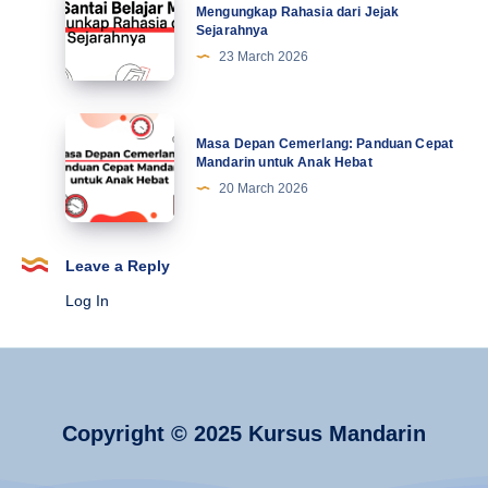
Terbaru
Santai
Mengungkap Rahasia dari Jejak
Sejarahnya
Belajar
23 March 2026
Mandarin:
Mengungkap
Rahasia
Masa
Masa Depan Cemerlang: Panduan Cepat
dari
Depan
Mandarin untuk Anak Hebat
Jejak
Cemerlang:
20 March 2026
Sejarahnya
Panduan
Cepat
Mandarin
Leave a Reply
untuk
Log In
Anak
Hebat
Copyright © 2025 Kursus Mandarin