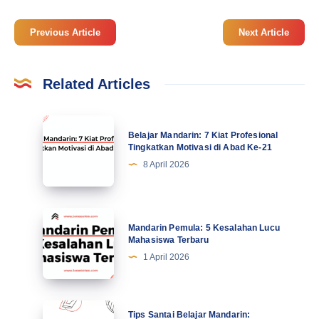
Previous Article
Next Article
Related Articles
Belajar
Belajar Mandarin: 7 Kiat Profesional
Mandarin:
Tingkatkan Motivasi di Abad Ke-21
7
8 April 2026
Kiat
Profesional
Tingkatkan
Mandarin
Mandarin Pemula: 5 Kesalahan Lucu
Motivasi
Pemula:
Mahasiswa Terbaru
di
5
1 April 2026
Abad
Kesalahan
Ke-
Lucu
21
Mahasiswa
Tips
Tips Santai Belajar Mandarin: