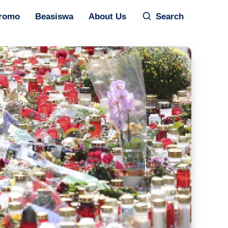
romo
Beasiswa
About Us
Search