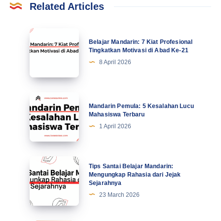
Related Articles
Belajar
Belajar Mandarin: 7 Kiat Profesional
Mandarin:
Tingkatkan Motivasi di Abad Ke-21
7
8 April 2026
Kiat
Profesional
Tingkatkan
Mandarin
Mandarin Pemula: 5 Kesalahan Lucu
Motivasi
Pemula:
Mahasiswa Terbaru
di
5
1 April 2026
Abad
Kesalahan
Ke-
Lucu
21
Mahasiswa
Tips
Tips Santai Belajar Mandarin:
Terbaru
Santai
Mengungkap Rahasia dari Jejak
Sejarahnya
Belajar
23 March 2026
Mandarin:
Mengungkap