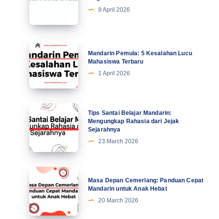
7
8 April 2026
Kiat
Profesional
Tingkatkan
Mandarin
Mandarin Pemula: 5 Kesalahan Lucu
Motivasi
Pemula:
Mahasiswa Terbaru
di
5
1 April 2026
Abad
Kesalahan
Ke-
Lucu
21
Mahasiswa
Tips
Tips Santai Belajar Mandarin:
Terbaru
Santai
Mengungkap Rahasia dari Jejak
Sejarahnya
Belajar
23 March 2026
Mandarin:
Mengungkap
Rahasia
Masa
Masa Depan Cemerlang: Panduan Cepat
dari
Depan
Mandarin untuk Anak Hebat
Jejak
Cemerlang:
20 March 2026
Sejarahnya
Panduan