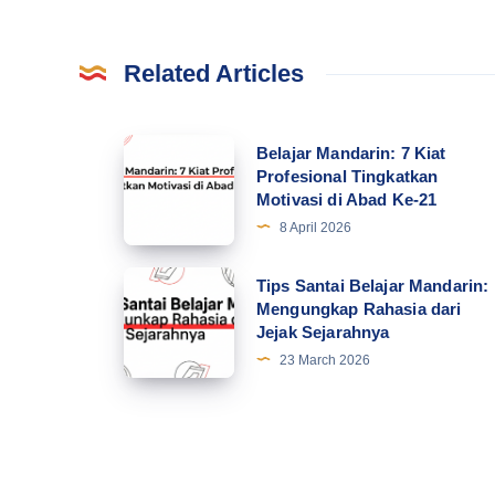
Related Articles
Belajar
Belajar Mandarin: 7 Kiat
Profesional Tingkatkan
Mandarin:
Motivasi di Abad Ke-21
7
8 April 2026
Kiat
Profesional
Tips
Tips Santai Belajar Mandarin:
Tingkatkan
Mengungkap Rahasia dari
Santai
Jejak Sejarahnya
Motivasi
Belajar
23 March 2026
di
Mandarin:
Abad
Mengungkap
Ke-
Rahasia
21
dari