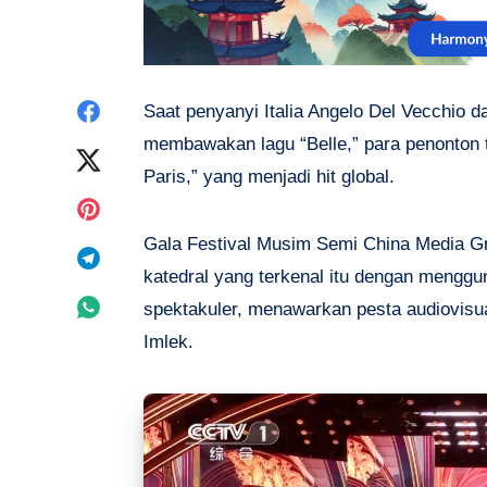
Share
Saat penyanyi Italia Angelo Del Vecchio 
membawakan lagu “Belle,” para penonton 
on
Share
Paris,” yang menjadi hit global.
Facebook
on
Share
Gala Festival Musim Semi China Media Gr
Twitter
on
Share
katedral yang terkenal itu dengan menggu
Pinterest
on
Share
spektakuler, menawarkan pesta audiovis
Imlek.
Telegram
on
Whatsapp