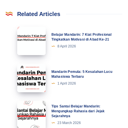
Related Articles
Belajar
Belajar Mandarin: 7 Kiat Profesional
Mandarin:
Tingkatkan Motivasi di Abad Ke-21
7
8 April 2026
Kiat
Profesional
Tingkatkan
Mandarin
Mandarin Pemula: 5 Kesalahan Lucu
Motivasi
Pemula:
Mahasiswa Terbaru
di
5
1 April 2026
Abad
Kesalahan
Ke-
Lucu
21
Mahasiswa
Tips
Tips Santai Belajar Mandarin:
Terbaru
Santai
Mengungkap Rahasia dari Jejak
Sejarahnya
Belajar
23 March 2026
Mandarin: