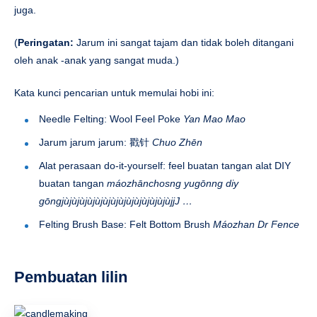
juga.
(
Peringatan
:
Jarum ini sangat tajam dan tidak boleh ditangani
oleh anak -anak yang sangat muda.)
Kata kunci pencarian untuk memulai hobi ini:
Needle Felting: Wool Feel Poke
Yan Mao Mao
Jarum jarum jarum: 戳针
Chuo Zhēn
Alat perasaan do-it-yourself: feel buatan tangan alat DIY
buatan tangan
máozhānchosng yugōnng diy
gōngjùjùjùjùjùjùjùjùjùjùjùjùjùjùjjJ …
Felting Brush Base: Felt Bottom Brush
Máozhan Dr Fence
Pembuatan lilin