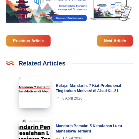
Previous Article
Next Article
Related Articles
Belajar
Belajar Mandarin: 7 Kiat Profesional
Mandarin:
Tingkatkan Motivasi di Abad Ke-21
7
8 April 2026
Kiat
Profesional
Tingkatkan
Mandarin
Mandarin Pemula: 5 Kesalahan Lucu
Motivasi
Pemula:
Mahasiswa Terbaru
di
5
1 April 2026