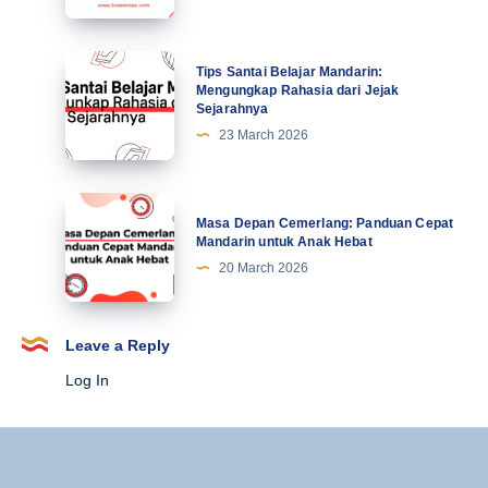
Kesalahan
Ke-
Lucu
21
Mahasiswa
Tips
Tips Santai Belajar Mandarin:
Terbaru
Santai
Mengungkap Rahasia dari Jejak
Sejarahnya
Belajar
23 March 2026
Mandarin:
Mengungkap
Rahasia
Masa
Masa Depan Cemerlang: Panduan Cepat
dari
Depan
Mandarin untuk Anak Hebat
Jejak
Cemerlang:
20 March 2026
Sejarahnya
Panduan
Cepat
Mandarin
Leave a Reply
untuk
Log In
Anak
Hebat