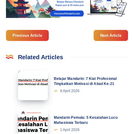
Previous Article
Next Article
Related Articles
Belajar
Belajar Mandarin: 7 Kiat Profesional
Mandarin:
Tingkatkan Motivasi di Abad Ke-21
7
8 April 2026
Kiat
Profesional
Tingkatkan
Mandarin
Mandarin Pemula: 5 Kesalahan Lucu
Motivasi
Pemula:
Mahasiswa Terbaru
di
5
1 April 2026
Abad