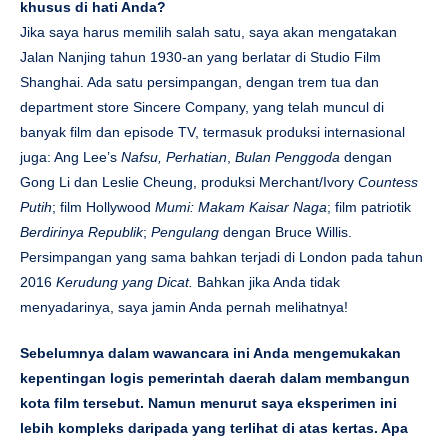
khusus di hati Anda?
Jika saya harus memilih salah satu, saya akan mengatakan
Jalan Nanjing tahun 1930-an yang berlatar di Studio Film
Shanghai. Ada satu persimpangan, dengan trem tua dan
department store Sincere Company, yang telah muncul di
banyak film dan episode TV, termasuk produksi internasional
juga: Ang Lee’s
Nafsu, Perhatian
,
Bulan Penggoda
dengan
Gong Li dan Leslie Cheung, produksi Merchant/Ivory
Countess
Putih
; film Hollywood
Mumi: Makam Kaisar Naga
; film patriotik
Berdirinya Republik
;
Pengulang
dengan Bruce Willis.
Persimpangan yang sama bahkan terjadi di London pada tahun
2016
Kerudung yang Dicat.
Bahkan jika Anda tidak
menyadarinya, saya jamin Anda pernah melihatnya!
Sebelumnya dalam wawancara ini Anda mengemukakan
kepentingan logis pemerintah daerah dalam membangun
kota film tersebut. Namun menurut saya eksperimen ini
lebih kompleks daripada yang terlihat di atas kertas. Apa