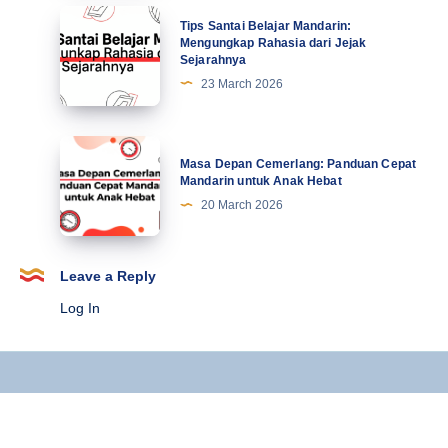
21
Mahasiswa
Tips
Tips Santai Belajar Mandarin:
Terbaru
Santai
Mengungkap Rahasia dari Jejak
Sejarahnya
Belajar
23 March 2026
Mandarin:
Mengungkap
Rahasia
Masa
Masa Depan Cemerlang: Panduan Cepat
dari
Depan
Mandarin untuk Anak Hebat
Jejak
Cemerlang:
20 March 2026
Sejarahnya
Panduan
Cepat
Mandarin
Leave a Reply
untuk
Log In
Anak
Hebat
Copyright © 2025 Kursus Mandarin