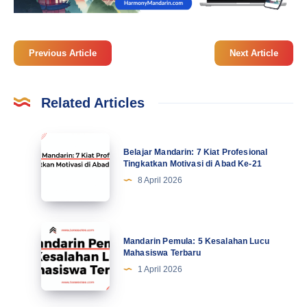
Previous Article
Next Article
Related Articles
Belajar
Belajar Mandarin: 7 Kiat Profesional
Mandarin:
Tingkatkan Motivasi di Abad Ke-21
7
8 April 2026
Kiat
Profesional
Tingkatkan
Mandarin
Mandarin Pemula: 5 Kesalahan Lucu
Motivasi
Pemula:
Mahasiswa Terbaru
di
5
1 April 2026
Abad
Kesalahan
Ke-
Lucu